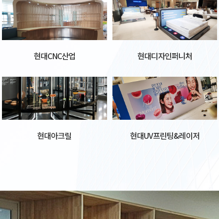
현대CNC산업
현대디자인퍼니처
현대아크릴
현대UV프린팅&레이저