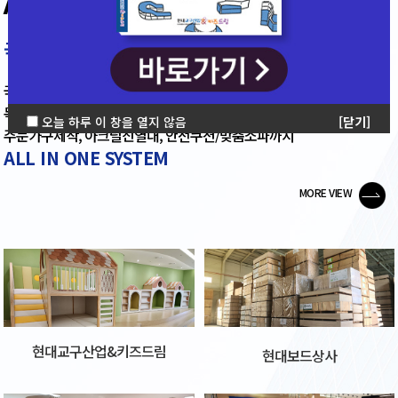
ALL IN ONE SYSTEM
국내 최대 합판 수입/유통, 주문가구제작
국내 최대 자작합판(E0) 가공업체
목재 수입/유통 오버레이, CNC가공/UV인쇄,
오늘 하루 이 창을 열지 않음
[닫기]
주문가구제작, 아크릴진열대, 안전쿠션/맞춤소파까지
ALL IN ONE SYSTEM
MORE VIEW
현대교구산업&키즈드림
현대보드상사