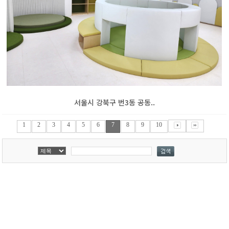
서울시 강북구 번3동 공동..
1
2
3
4
5
6
7
8
9
10